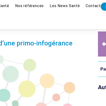
Santé
Nos références
Les News Santé
Contact
 d’une primo-infogérance
Pa
Aut