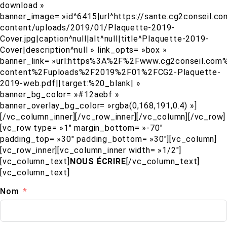
download »
banner_image= »id^6415|url^https://sante.cg2conseil.c
content/uploads/2019/01/Plaquette-2019-
Cover.jpg|caption^null|alt^null|title^Plaquette-2019-
Cover|description^null » link_opts= »box »
banner_link= »url:https%3A%2F%2Fwww.cg2conseil.com
content%2Fuploads%2F2019%2F01%2FCG2-Plaquette-
2019-web.pdf||target:%20_blank| »
banner_bg_color= »#12aebf »
banner_overlay_bg_color= »rgba(0,168,191,0.4) »]
[/vc_column_inner][/vc_row_inner][/vc_column][/vc_row]
[vc_row type= »1″ margin_bottom= »-70″
padding_top= »30″ padding_bottom= »30″][vc_column]
[vc_row_inner][vc_column_inner width= »1/2″]
[vc_column_text]
NOUS ÉCRIRE
[/vc_column_text]
[vc_column_text]
Nom