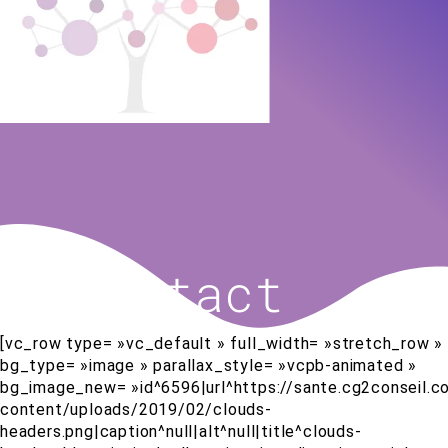
Contact
[vc_row type= »vc_default » full_width= »stretch_row »
bg_type= »image » parallax_style= »vcpb-animated »
bg_image_new= »id^6596|url^https://sante.cg2conseil.
content/uploads/2019/02/clouds-
headers.png|caption^null|alt^null|title^clouds-