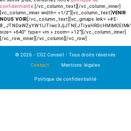
confidentialité
.[/vc_column_text][/vc_column_inner]
[vc_column_inner width= »1/2″][vc_column_text]
VENIR
NOUS VOIR
[/vc_column_text][vc_gmaps link= »#E-
8_JTNDaWZyYW1lJTIwc3JjJTNEJTIyaHR0cHMlM0ElMk
size= »640″ type= »m » zoom= »12″][/vc_column_inner]
[/vc_row_inner][/vc_column][/vc_row]
© 2026 - CG2 Conseil - Tous droits réservés
Contact
Mentions légales
Politique de confidentialité