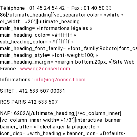
Téléphone : 01 45 24 54 42 – Fax : 01 40 50 33
86[/ultimate_heading][vc_separator color= »white »
el_width= »20″][ultimate_heading
main_heading= »Informations légales »
main_heading_color= »#ffffff »
sub_heading_color= »#ffffff »
main_heading_font_family= »font_family:Roboto|font_cal
main_heading_style= »font-weight:100; »
main_heading_margin= »margin-bottom:20px; »]Site Web
France :
www.cg2conseil.com
Informations :
info@cg2conseil.com
SIRET : 412 533 507 00031
RCS PARIS 412 533 507
NAF : 6202A[/ultimate_heading][/vc_column_inner]
[vc_column_inner width= »1/3″][interactive_banner
banner_title= »Télécharger la plaquette »
icon_disp= »with_heading » banner_icon= »Defaults-