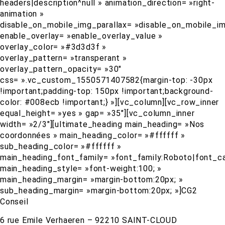
headers|description^null » animation_direction= »right-
animation »
disable_on_mobile_img_parallax= »disable_on_mobile_im
enable_overlay= »enable_overlay_value »
overlay_color= »#3d3d3f »
overlay_pattern= »transperant »
overlay_pattern_opacity= »30″
css= ».vc_custom_1550571407582{margin-top: -30px
!important;padding-top: 150px !important;background-
color: #008ecb !important;} »][vc_column][vc_row_inner
equal_height= »yes » gap= »35″][vc_column_inner
width= »2/3″][ultimate_heading main_heading= »Nos
coordonnées » main_heading_color= »#ffffff »
sub_heading_color= »#ffffff »
main_heading_font_family= »font_family:Roboto|font_cal
main_heading_style= »font-weight:100; »
main_heading_margin= »margin-bottom:20px; »
sub_heading_margin= »margin-bottom:20px; »]CG2
Conseil
6 rue Emile Verhaeren – 92210 SAINT-CLOUD