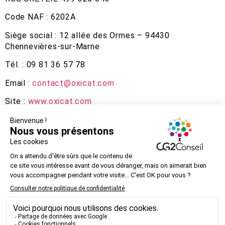
Code NAF : 6202A
Siège social : 12 allée des Ormes – 94430
Chennevières-sur-Marne
Tél. : 09 81 36 57 78
Email :
contact@oxicat.com
Site :
www.oxicat.com
Design graphique des infographies « Nos offres » et
« Nos valeurs », des pictogrammes « des chiffres et
des lettres » et des pictogrammes « géométriques »
et de la carte de vœux 2019 conçus et réalisés par
www.sophiegauthierstudio.com
© 2026 - CG2 Conseil - Tous droits réservés