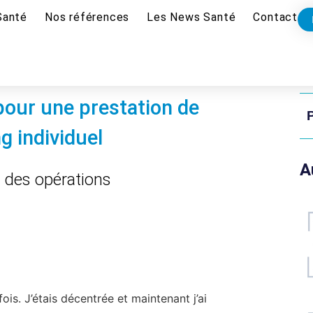
Santé
Nos références
Les News Santé
Contact
 pour une prestation de
P
g individuel
A
e des opérations
fois. J’étais décentrée et maintenant j’ai