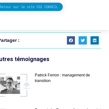
Retour sur le site CG2 CONSEIL
artager :
utres témoignages
Patrick Ferron : management de
transition