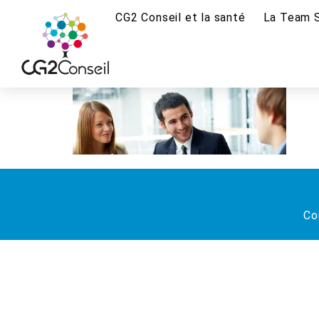
CG2 Conseil et la santé
La Team 
Co